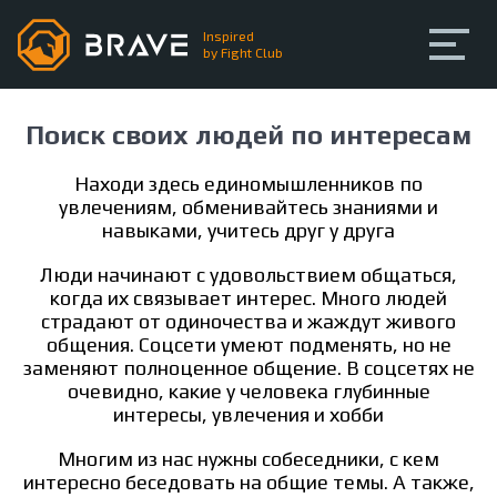
Inspired
by Fight Club
Про BRAVE
Поиск своих людей по интересам
Любительские бои
Находи здесь единомышленников по
увлечениям, обменивайтесь знаниями и
Тренинги
навыками, учитесь друг у друга
Люди начинают с удовольствием общаться,
Сообщество
когда их связывает интерес. Много людей
страдают от одиночества и жаждут живого
общения. Соцсети умеют подменять, но не
Регистрация
Вход
заменяют полноценное общение. В соцсетях не
очевидно, какие у человека глубинные
интересы, увлечения и хобби
Многим из нас нужны собеседники, с кем
интересно беседовать на общие темы. А также,