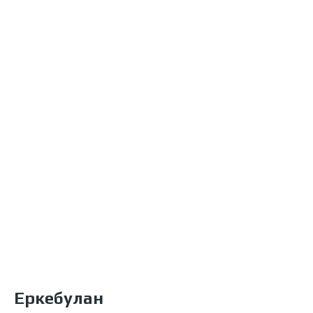
Еркебулан