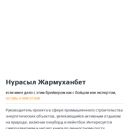
Нурасыл Жармуханбет
если имел дело с этим брейвером как с бойцом или экспертом,
оставь о нем отзыв
Руководитель проекта в сфере промышленного строительства
энергетических объектов, увлекающийся активным отдыхом
на природе, включая сноуборд и пейнтбол. Интересуется
саморазвитием и читает книги по личностному росту,