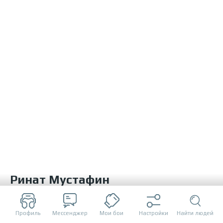
Ринат Мустафин
если имел дело с этим брейвером как с бойцом или экспертом,
оставь о нем отзыв
Профиль
Мессенджер
Мои бои
Настройки
Найти людей