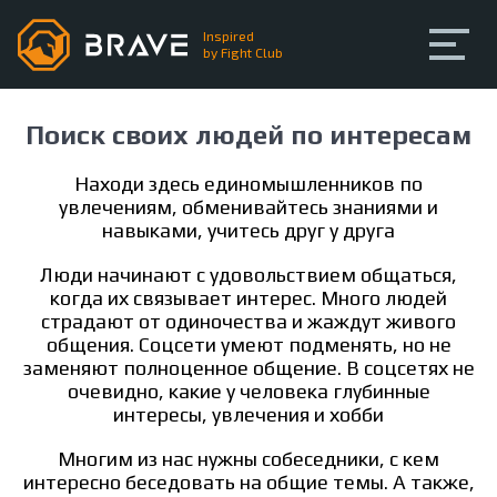
Inspired
by Fight Club
Про BRAVE
Поиск своих людей по интересам
Любительские бои
Находи здесь единомышленников по
увлечениям, обменивайтесь знаниями и
Тренинги
навыками, учитесь друг у друга
Люди начинают с удовольствием общаться,
Сообщество
когда их связывает интерес. Много людей
страдают от одиночества и жаждут живого
общения. Соцсети умеют подменять, но не
Регистрация
Вход
заменяют полноценное общение. В соцсетях не
очевидно, какие у человека глубинные
интересы, увлечения и хобби
Многим из нас нужны собеседники, с кем
интересно беседовать на общие темы. А также,