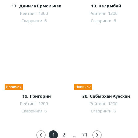
17.
Данила Ермольчев
18.
Калдыбай
Рейтинг
1200
Рейтинг
1200
Спарринги
6
Спарринги
6
Новичок
Новичок
19.
Григорий
20.
Сабырхан Ауесхан
Рейтинг
1200
Рейтинг
1200
Спарринги
6
Спарринги
6
1
2
...
71