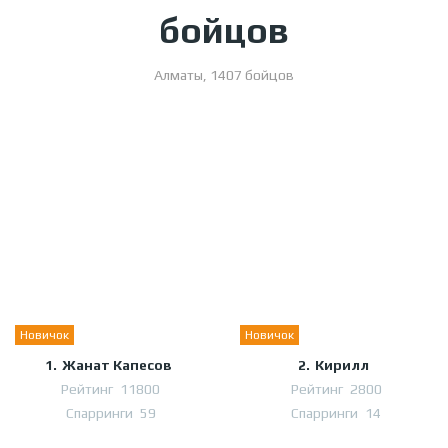
бойцов
Алматы
,
1407 бойцов
Новичок
Новичок
1.
Жанат Капесов
2.
Кирилл
Рейтинг
11800
Рейтинг
2800
Спарринги
59
Спарринги
14