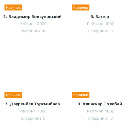
Новичок
Новичок
5.
Владимир Бовсуновский
6.
Батыр
Рейтинг
2000
Рейтинг
1800
Спарринги
10
Спарринги
9
Новичок
Новичок
7.
Дауренбек Турсынбаев
8.
Алиаскар Толебай
Рейтинг
1800
Рейтинг
1800
Спарринги
9
Спарринги
9