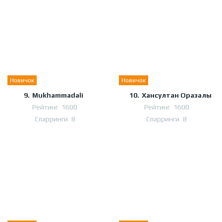
Новичок
Новичок
9.
Mukhammadali
10.
Хансултан Оразалы
Рейтинг
1600
Рейтинг
1600
Спарринги
8
Спарринги
8