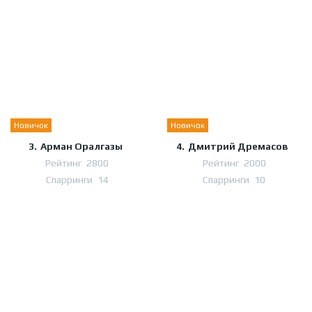
Новичок
Новичок
3.
Арман Оралгазы
4.
Дмитрий Дремасов
Рейтинг
2800
Рейтинг
2000
Спарринги
14
Спарринги
10