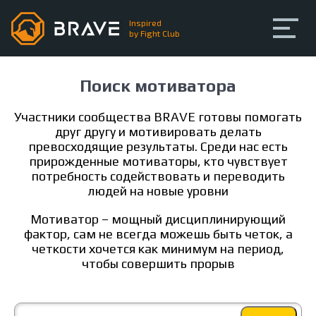
Inspired
by Fight Club
Главная
Про BRAVE
Поиск мотиватора
Поиск мотиватора
Любительские бои
Участники сообщества BRAVE готовы помогать
друг другу и мотивировать делать
Тренинги
превосходящие результаты. Среди нас есть
прирожденные мотиваторы, кто чувствует
потребность содействовать и переводить
Сообщество
людей на новые уровни
Мотиватор – мощный дисциплинирующий
Регистрация
Вход
фактор, сам не всегда можешь быть четок, а
четкости хочется как минимум на период,
чтобы совершить прорыв