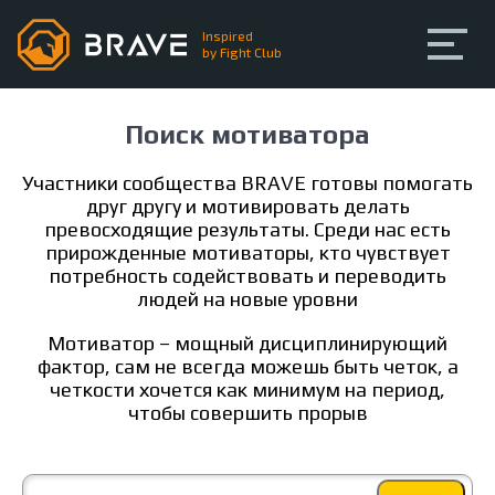
Inspired
by Fight Club
Про BRAVE
Поиск мотиватора
Любительские бои
Участники сообщества BRAVE готовы помогать
друг другу и мотивировать делать
Тренинги
превосходящие результаты. Среди нас есть
прирожденные мотиваторы, кто чувствует
потребность содействовать и переводить
Сообщество
людей на новые уровни
Мотиватор – мощный дисциплинирующий
Регистрация
Вход
фактор, сам не всегда можешь быть четок, а
четкости хочется как минимум на период,
чтобы совершить прорыв