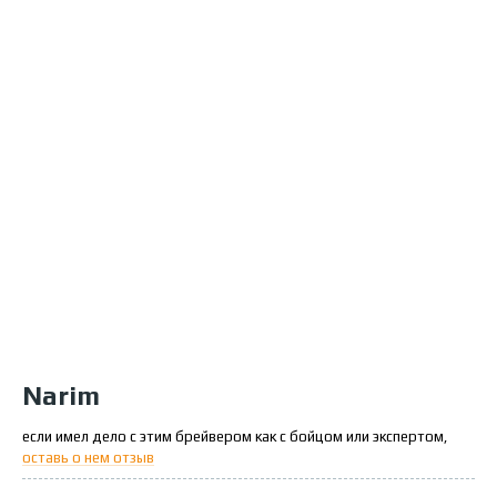
Narim
если имел дело с этим брейвером как с бойцом или экспертом,
оставь о нем отзыв