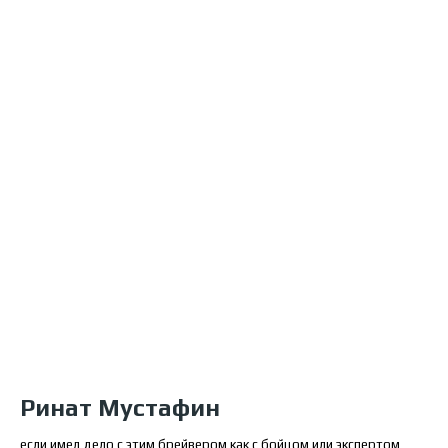
Ринат Мустафин
если имел дело с этим брейвером как с бойцом или экспертом,