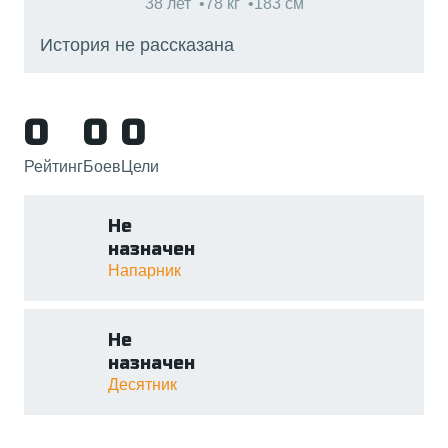
38 лет
78 кг
183 см
История не рассказана
0
0
0
Рейтинг
Боев
Цели
Не
назначен
Напарник
Не
назначен
Десятник