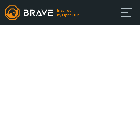
Inspired
by Fight Club
Главная
Про BRAVE
Профиль участника BRAVE
Любительские бои
Тренинги
Сообщество
Регистрация
Вход