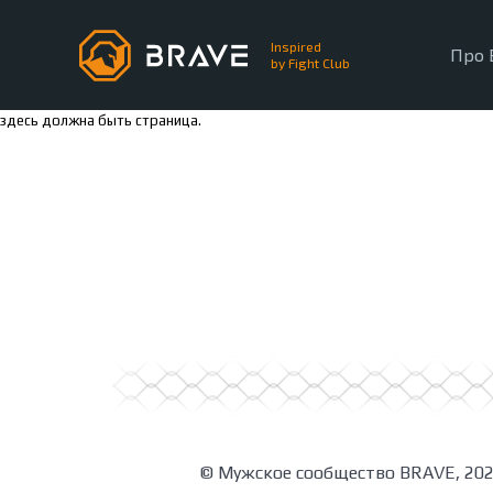
Inspired
Про 
by Fight Club
Главная
здесь должна быть страница.
Залы BRAVE
Зал BRAVE
© Мужское сообщество BRAVE, 20